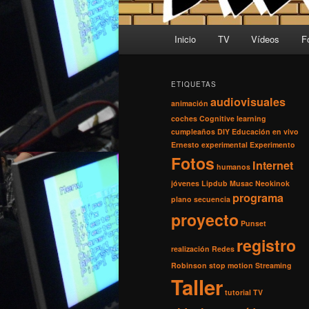
Menú principal
Inicio
TV
Vídeos
F
Ir al contenido principal
Ir al contenido secundario
ETIQUETAS
audiovisuales
animación
coches
Cognitive learning
cumpleaños
DIY
Educación
en vivo
Ernesto
experimental
Experimento
Fotos
Internet
humanos
jóvenes
Lipdub
Musac
Neokinok
programa
plano secuencia
proyecto
Punset
registro
realización
Redes
Robinson
stop motion
Streaming
Taller
tutorial
TV