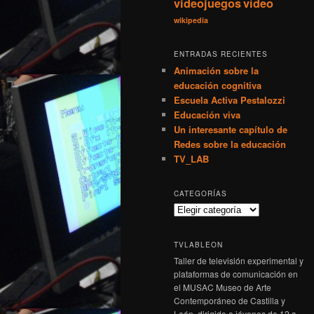
videojuegos
vídeo
wikipedia
ENTRADAS RECIENTES
Animación sobre la
educación cognitiva
Escuela Activa Pestalozzi
Educación viva
Un interesante capítulo de
Redes sobre la educación
TV_LAB
CATEGORÍAS
TVLABLEON
Taller de televisión experimental y
plataformas de comunicación en
el MUSAC Museo de Arte
Contemporáneo de Castilla y
León, dirigido a jóvenes de 12 a