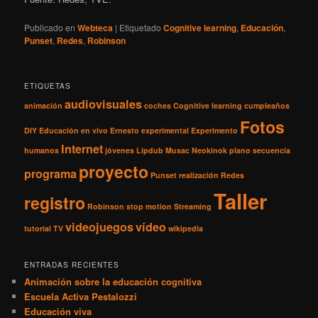
Publicado en
Webteca
|
Etiquetado
Cognitive learning
,
Educación
,
Punset
,
Redes
,
Robinson
ETIQUETAS
audiovisuales
animación
coches
Cognitive learning
cumpleaños
Fotos
DIY
Educación
en vivo
Ernesto
experimental
Experimento
Internet
humanos
jóvenes
Lipdub
Musac
Neokinok
plano secuencia
proyecto
programa
Punset
realización
Redes
Taller
registro
Robinson
stop motion
Streaming
videojuegos
vídeo
tutorial
TV
wikipedia
ENTRADAS RECIENTES
Animación sobre la educación cognitiva
Escuela Activa Pestalozzi
Educación viva