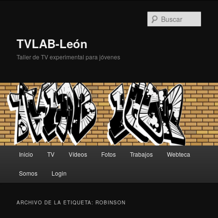
Busc
TVLAB-León
Taller de TV experimental para jóvenes
Menú principal
Inicio
TV
Vídeos
Fotos
Trabajos
Webteca
Ir al contenido principal
Ir al contenido secundario
Somos
Login
ARCHIVO DE LA ETIQUETA:
ROBINSON