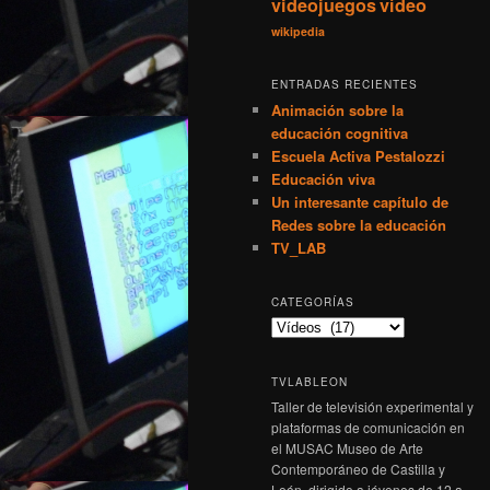
videojuegos
vídeo
wikipedia
ENTRADAS RECIENTES
Animación sobre la
educación cognitiva
Escuela Activa Pestalozzi
Educación viva
Un interesante capítulo de
Redes sobre la educación
TV_LAB
CATEGORÍAS
TVLABLEON
Taller de televisión experimental y
plataformas de comunicación en
el MUSAC Museo de Arte
Contemporáneo de Castilla y
León, dirigido a jóvenes de 12 a