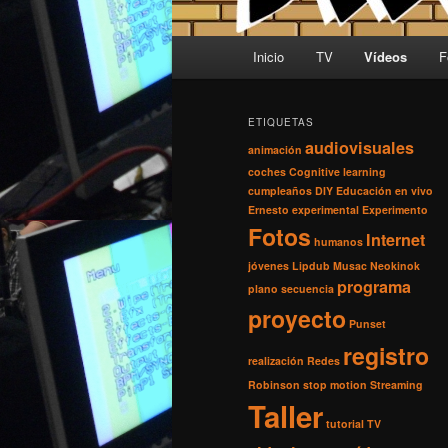
Menú principal
Inicio
TV
Vídeos
F
Ir al contenido principal
Ir al contenido secundario
ETIQUETAS
audiovisuales
animación
coches
Cognitive learning
cumpleaños
DIY
Educación
en vivo
Ernesto
experimental
Experimento
Fotos
Internet
humanos
jóvenes
Lipdub
Musac
Neokinok
programa
plano secuencia
proyecto
Punset
registro
realización
Redes
Robinson
stop motion
Streaming
Taller
tutorial
TV