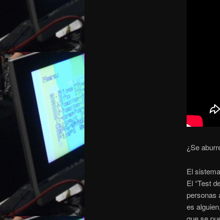
¿Se aburr
El sistem
El “Test d
personas a
es alguien
que se pue