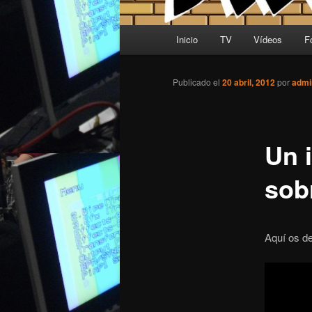
Menú principal
Inicio
TV
Vídeos
F
Ir al contenido principal
Ir al contenido secundario
Publicado el
20 abril, 2012
por
admi
Un 
sob
Aquí os d