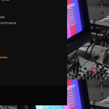
bes
e conmueva
Redes
,