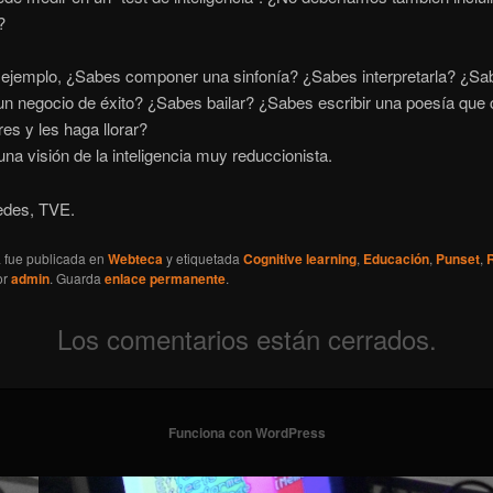
?
ejemplo, ¿Sabes componer una sinfonía? ¿Sabes interpretarla? ¿Sa
 un negocio de éxito? ¿Sabes bailar? ¿Sabes escribir una poesía qu
res y les haga llorar?
a visión de la inteligencia muy reduccionista.
edes, TVE.
a fue publicada en
Webteca
y etiquetada
Cognitive learning
,
Educación
,
Punset
,
or
admin
. Guarda
enlace permanente
.
Los comentarios están cerrados.
Funciona con WordPress