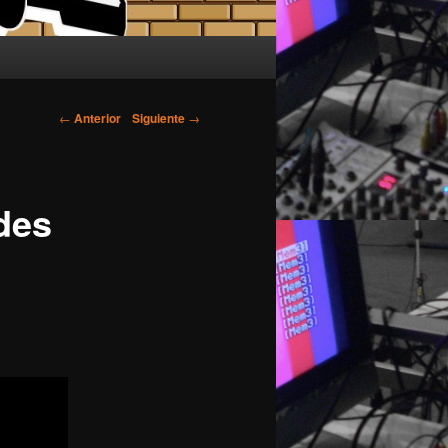
Navegador de
←
Anterior
Siguiente
→
artículos
des