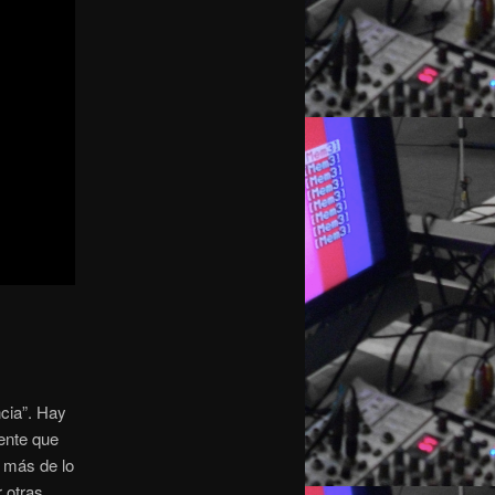
ncia”. Hay
gente que
 más de lo
 otras